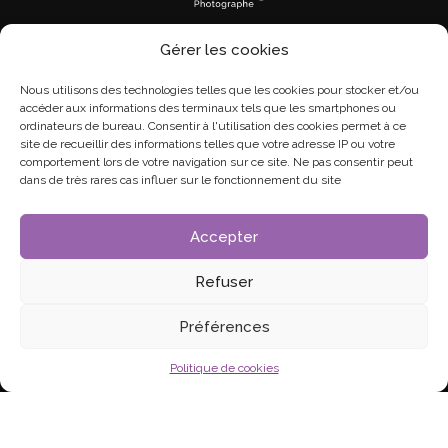
CONTACTS
Gérer les cookies
Nous utilisons des technologies telles que les cookies pour stocker et/ou
Tel :
07 81 62 89 37
accéder aux informations des terminaux tels que les smartphones ou
ordinateurs de bureau. Consentir à l'utilisation des cookies permet à ce
E-mail :
kristine.seguier@gmail.com
site de recueillir des informations telles que votre adresse IP ou votre
comportement lors de votre navigation sur ce site. Ne pas consentir peut
dans de très rares cas influer sur le fonctionnement du site
Accepter
Refuser
Je photographie ce que vos yeux ne
Préférences
voient pas
Politique de cookies
Mentions légales
–
Politique de confidentialité
– © Kristine Séguier
2022 – Tous droits réservés